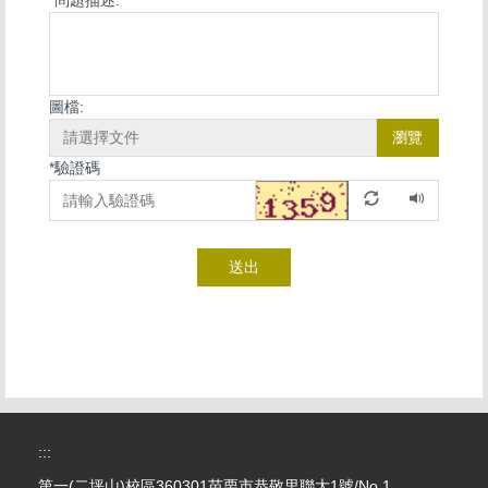
*
問題描述:
圖檔:
瀏覽
*
驗證碼
送出
:::
第一(二坪山)校區360301苗栗市恭敬里聯大1號/No.1,