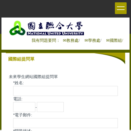
跳
到
主
要
內
容
我有問題要問：
✉教務處
/
✉學務處
/
✉國際組
/
區
國際組提問單
未來學生網站國際組提問單
*
姓名:
電話:
-
*
電子郵件: